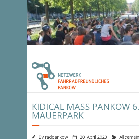
Skip
to
content
Termine
Links
KIDICAL MASS PANKOW 6
MAUERPARK
By
radpankow
20. April 2023
Allgemei