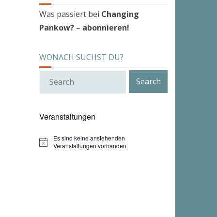
Was passiert bei
Changing
Pankow?
–
abonnieren!
WONACH SUCHST DU?
Veranstaltungen
Es sind keine anstehenden
H
Veranstaltungen vorhanden.
i
n
w
e
i
s