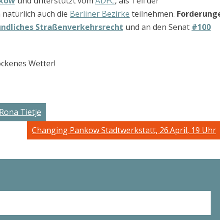
kow
und unterstützt vom
ADFC
, als Teil der
 natürlich auch die
Berliner Bezirke
teilnehmen.
Forderung
undliches Straßenverkehrsrecht
und an den Senat
#100
ockenes Wetter!
 Rona Tietje
Changing Pankow Stadtwerkstatt, 26.April, 19 Uhr