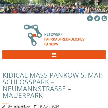
Skip
to
content
KIDICAL MASS PANKOW 5. MAI:
SCHLOSSPARK –
NEUMANNSTRASSE – M
AUERPARK
By
radpankow
9. April 2024