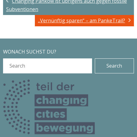
Changing Pankow ist übrigens auch gegen fossile
Subventionen
„Vernünftig sparen“ – am PankeTrail?
WONACH SUCHST DU?