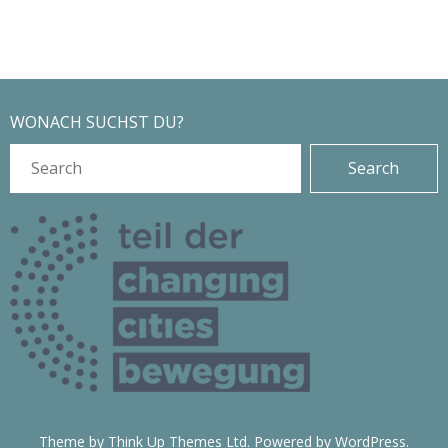
-
n
s
N
i
a
c
WONACH SUCHST DU?
h
v
t
i
e
n
g
-
a
N
a
t
v
i
i
g
o
a
Theme by
Think Up Themes Ltd
. Powered by
WordPress
.