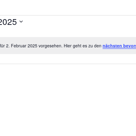
 2025
für 2. Februar 2025 vorgesehen. Hier geht es zu den
nächsten bevor
H
i
n
w
e
i
s