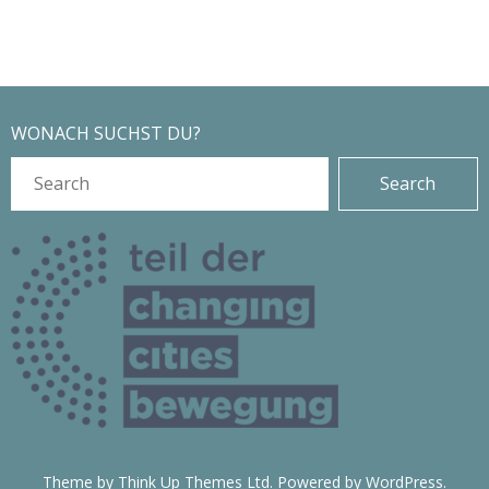
A
-
n
s
N
i
a
WONACH SUCHST DU?
c
h
v
t
i
e
n
g
-
a
N
a
t
v
i
i
g
o
Theme by
Think Up Themes Ltd
. Powered by
WordPress
.