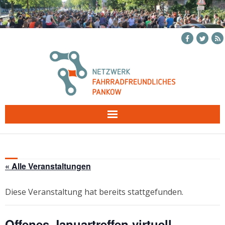
Skip
to
content
« Alle Veranstaltungen
Diese Veranstaltung hat bereits stattgefunden.
Offenes Januartreffen virtuell