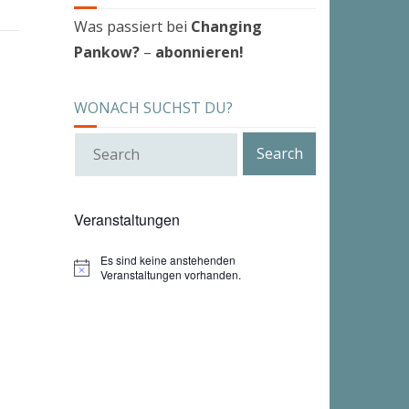
Was passiert bei
Changing
Pankow?
–
abonnieren!
WONACH SUCHST DU?
Veranstaltungen
Es sind keine anstehenden
H
Veranstaltungen vorhanden.
i
n
w
e
i
s