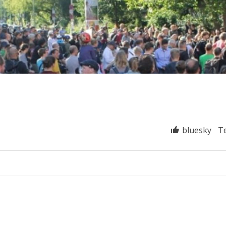
bluesky
T