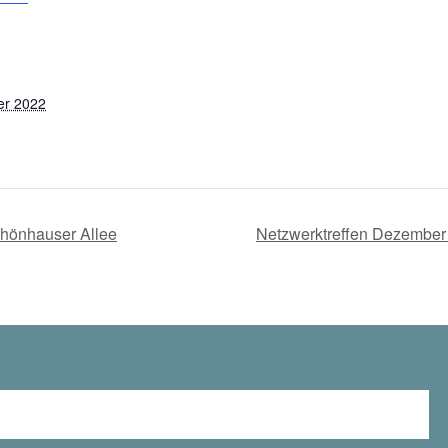
er 2022
0
chönhauser Allee
Netzwerktreffen Dezembe