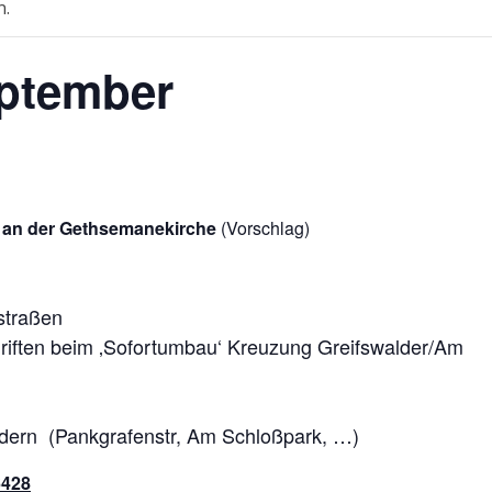
n.
eptember
r. an der Gethsemanekirche
(Vorschlag)
straßen
riften beim ‚Sofortumbau‘ Kreuzung Greifswalder/Am
rdern (Pankgrafenstr, Am Schloßpark, …)
6428